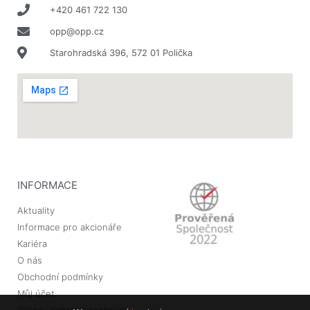
OK
+420 461 722 130
opp@opp.cz
Starohradská 396, 572 01 Polička
European Commission |
Cookies Policy
INFORMACE
Aktuality
powered by
WPCookiePro
Informace pro akcionáře
Kariéra
O nás
Obchodní podmínky
Můj účet
Zásady ochrany osobních