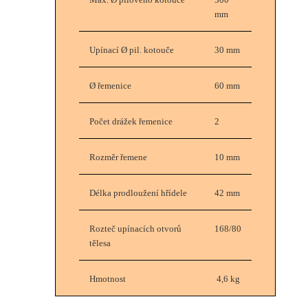
OK
mm
Upínací Ø pil. kotouče
30 mm
European Commission |
Cookies Policy
Ø řemenice
60 mm
Počet drážek řemenice
2
Rozměr řemene
10 mm
Délka prodloužení hřídele
42 mm
powered by
WPCookiePro
Rozteč upínacích otvorů
168/80
tělesa
Hmotnost
4,6 kg