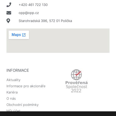
+420 461 722 130
opp@opp.cz
Starohradská 396, 572 01 Polička
INFORMACE
Aktuality
Informace pro akcionáře
Kariéra
O nás
Obchodní podmínky
Můj účet