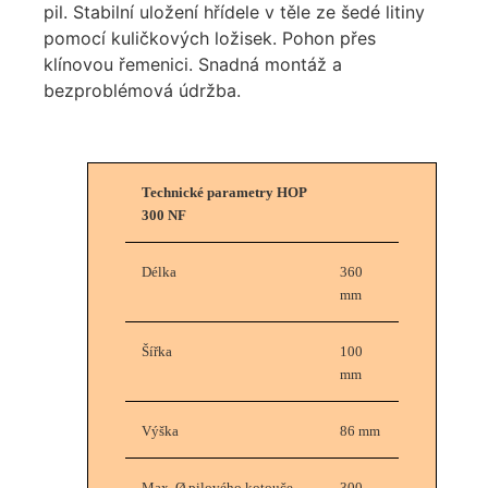
pil. Stabilní uložení hřídele v těle ze šedé litiny
pomocí kuličkových ložisek. Pohon přes
klínovou řemenici. Snadná montáž a
bezproblémová údržba.
Technické parametry HOP
300 NF
Délka
360
mm
Šířka
100
mm
Výška
86 mm
Max. Ø pilového kotouče
300